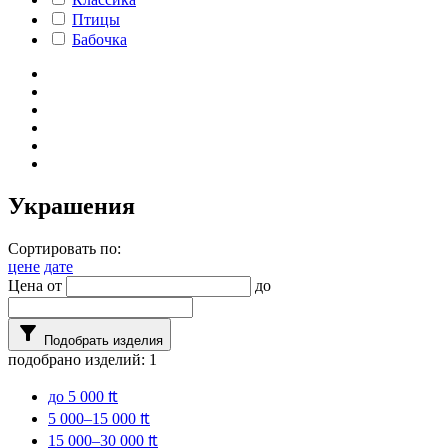
Птицы
Бабочка
Украшения
Сортировать по:
цене
дате
Цена от
до
filter_alt
Подобрать изделия
подобрано изделий:
1
до 5 000 ₶
5 000–15 000 ₶
15 000–30 000 ₶