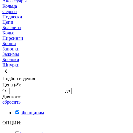
Аксессуары
Кольца
Серьги
Подвески
Цепи
Браслеты
Колье
Пирсинги
Броши
Запонки
Зажимы
Брелоки
Шнурки
keyboard_arrow_left
Подбор изделия
Цена (₽):
От
до
Для кого:
сбросить
Женщинам
ОПЦИИ: