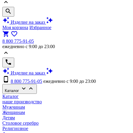
keyboard_arrow_up
search
auto_awesome
auto_awesome
Изделие на заказ
Моя корзина
Избранное
shopping_cart
favorite_border
8 800 775-91-05
ежедневно с 9:00 до 23:00
keyboard_arrow_up
phone
auto_awesome
auto_awesome
Изделие на заказ
phone_android
8 800 775-91-05
ежедневно с 9:00 до 23:00
keyboard_arrow_down
keyboard_arrow_up
Каталог
Каталог
наше производство
Мужчинам
Женщинам
Детям
Столовое серебро
Религиозное