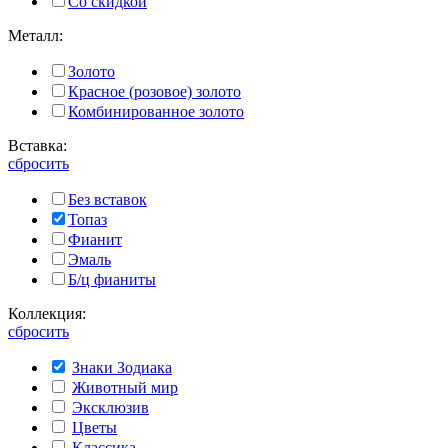
Со скидкой
Металл:
Золото
Красное (розовое) золото
Комбинированное золото
Вставка:
сбросить
Без вставок
Топаз
Фианит
Эмаль
Б/ц фианиты
Коллекция:
сбросить
Знаки Зодиака
Животный мир
Эксклюзив
Цветы
Классика