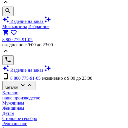
keyboard_arrow_up
search
auto_awesome
auto_awesome
Изделие на заказ
Моя корзина
Избранное
shopping_cart
favorite_border
8 800 775-91-05
ежедневно с 9:00 до 23:00
keyboard_arrow_up
phone
auto_awesome
auto_awesome
Изделие на заказ
phone_android
8 800 775-91-05
ежедневно с 9:00 до 23:00
keyboard_arrow_down
keyboard_arrow_up
Каталог
Каталог
наше производство
Мужчинам
Женщинам
Детям
Столовое серебро
Религиозное