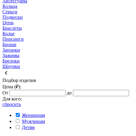
Аксессуары
Кольца
Серьги
Подвески
Цепи
Браслеты
Колье
Пирсинги
Броши
Запонки
Зажимы
Брелоки
Шнурки
keyboard_arrow_left
Подбор изделия
Цена (₽):
От
до
Для кого:
сбросить
Женщинам
Мужчинам
Детям