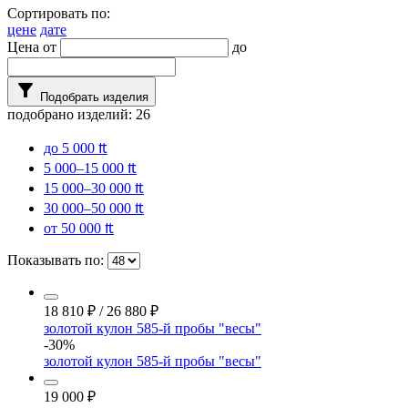
Сортировать по:
цене
дате
Цена от
до
filter_alt
Подобрать изделия
подобрано изделий:
26
до 5 000 ₶
5 000–15 000 ₶
15 000–30 000 ₶
30 000–50 000 ₶
от 50 000 ₶
Показывать по:
18 810
₽
/
26 880
₽
золотой кулон 585-й пробы "весы"
-30%
золотой кулон 585-й пробы "весы"
19 000
₽